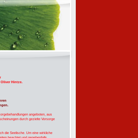
r
 Oliver Hintze.
hren
ngen.
rsorgebehandlungen angeboten, aus
scheinungen durch gezielte Vorsorge
ch die Seelische. Um eine wirkliche
iten beachtet und gegebenfalls