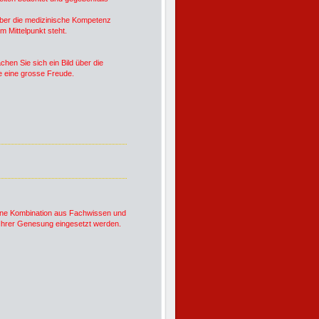
 über die medizinische Kompetenz
m Mittelpunkt steht.
hen Sie sich ein Bild über die
e eine grosse Freude.
 eine Kombination aus Fachwissen und
u Ihrer Genesung eingesetzt werden.