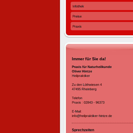
Infothek
Preise
Praxis
Immer für Sie da!
Praxis für Naturheilkunde
Oliver Hintze
Heilpraktiker
Zu den Löthwiesen 4
47495 Rheinberg
Telefon
Praxis : 02843 - 96373
E-Mail:
info@heilpraktiker-hintze.de
Sprechzeiten