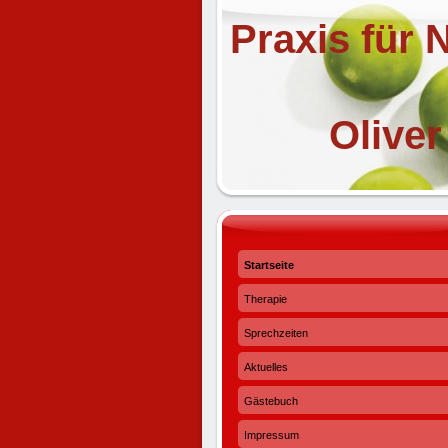
Praxis für 
Oliver H
Startseite
Therapie
Sprechzeiten
Aktuelles
Gästebuch
Impressum