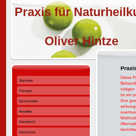
Praxis für Naturheil
Oliver Hintze
Praxi
Diese P
Startseite
Behandl
nötigen
Therapie
ist ein
Ihre ge
Sprechzeiten
wirkung
Aktuelles
eventue
Methodi
Gästebuch
Alterna
bericht
Impressum